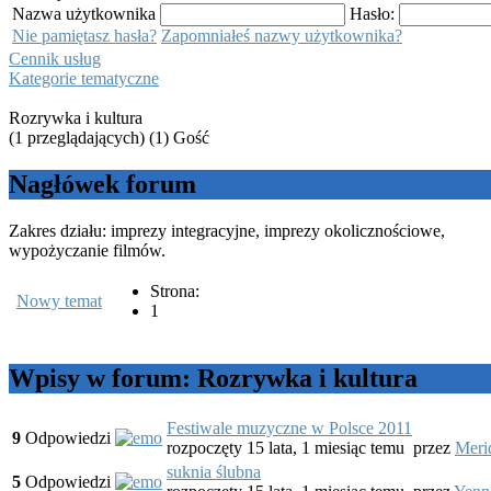
Nazwa użytkownika
Hasło:
Nie pamiętasz hasła?
Zapomniałeś nazwy użytkownika?
Cennik usług
Kategorie tematyczne
Rozrywka i kultura
(1 przeglądających) (1) Gość
Nagłówek forum
Zakres działu: imprezy integracyjne, imprezy okolicznościowe,
wypożyczanie filmów.
Strona:
Nowy temat
1
Wpisy w forum: Rozrywka i kultura
Festiwale muzyczne w Polsce 2011
9
Odpowiedzi
rozpoczęty 15 lata, 1 miesiąc temu
przez
Meri
suknia ślubna
5
Odpowiedzi