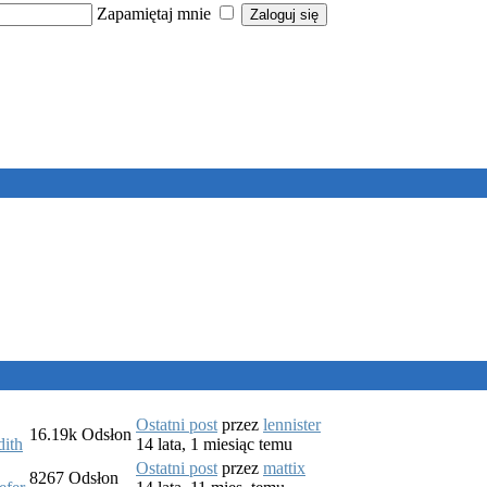
Zapamiętaj mnie
Ostatni post
przez
lennister
16.19k
Odsłon
dith
14 lata, 1 miesiąc temu
Ostatni post
przez
mattix
8267
Odsłon