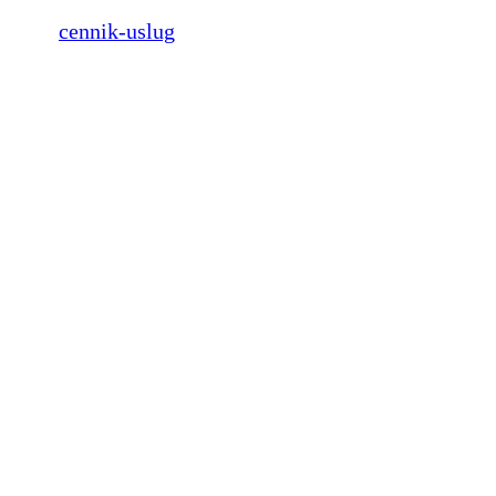
cennik-uslug
on Facebook