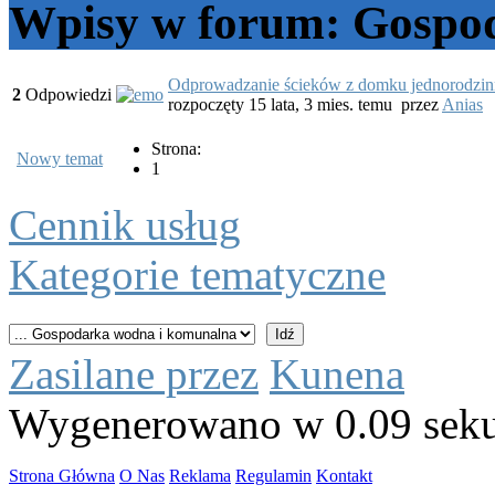
Wpisy w forum: Gospo
Odprowadzanie ścieków z domku jednorodzi
2
Odpowiedzi
rozpoczęty 15 lata, 3 mies. temu
przez
Anias
Strona:
Nowy temat
1
Cennik usług
Kategorie tematyczne
Zasilane przez
Kunena
Wygenerowano w 0.09 sek
Strona Główna
O Nas
Reklama
Regulamin
Kontakt