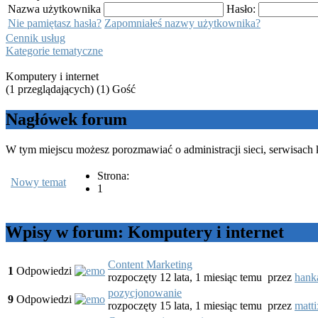
Nazwa użytkownika
Hasło:
Nie pamiętasz hasła?
Zapomniałeś nazwy użytkownika?
Cennik usług
Kategorie tematyczne
Komputery i internet
(1 przeglądających) (1) Gość
Nagłówek forum
W tym miejscu możesz porozmawiać o administracji sieci, serwisa
Strona:
Nowy temat
1
Wpisy w forum: Komputery i internet
Content Marketing
1
Odpowiedzi
rozpoczęty 12 lata, 1 miesiąc temu
przez
hank
pozycjonowanie
9
Odpowiedzi
rozpoczęty 15 lata, 1 miesiąc temu
przez
matti